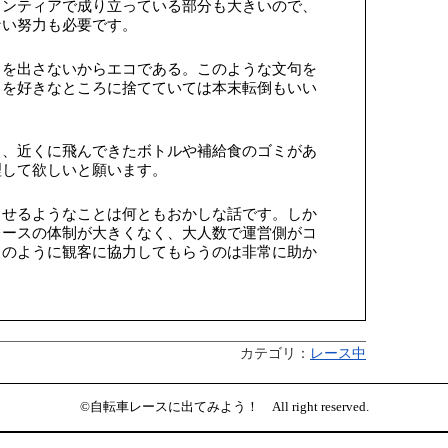
ランティアで成り立っている部分も大きいので、
ない努力も必要です。
スを出さないからエコである。このような文句を
ミを好きなところに捨てていては本末転倒もいい
ら、近くに飛んできたボトルや補給食のゴミがあ
理して欲しいと願います。
させるようなことは何ともおかしな話です。しか
レースの体制が大きくなく、大人数で運営側がコ
このように観客に協力してもらうのは非常に助か
カテゴリ：
レース中
©自転車レースに出てみよう！ All right reserved.